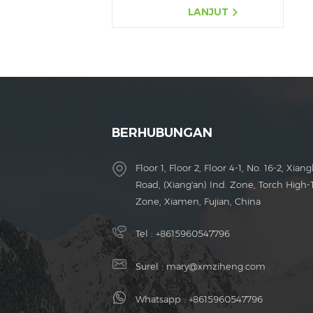
LANJUT
BERHUBUNGAN
Floor 1, Floor 2, Floor 4-1, No. 16-2, Xiang
Road, (Xiang'an) Ind. Zone, Torch High-
Zone, Xiamen, Fujian, China
Tel :
+8615960547796
Surel :
mary@xmziheng.com
Whatsapp :
+8615960547796