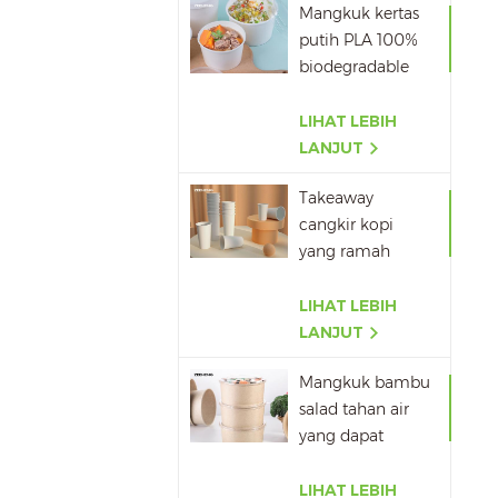
Mangkuk kertas
putih PLA 100%
biodegradable
dengan tutup
LIHAT LEBIH
LANJUT
Takeaway
cangkir kopi
yang ramah
lingkungan
Grosir
LIHAT LEBIH
LANJUT
Mangkuk bambu
salad tahan air
yang dapat
terurai secara
hayati
LIHAT LEBIH