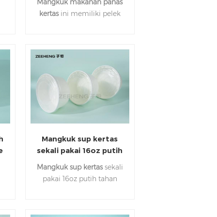
Mangkuk makanan panas
300/ctn dengan Tutup
kertas
ini memiliki pelek
l
PET
yang digulung rapat, ideal
untuk memastikan tutup
.
yang aman dan pas.
Mereka cocok untuk
an
semua jenis makanan.
Hubungi kami kapan saja
untuk sampel gratis.
h
Mangkuk sup kertas
e
sekali pakai 16oz putih
tahan panas untuk
Mangkuk sup kertas
sekali
s
bubur dengan tutup
pakai 16oz putih tahan
kertas
.
minyak tahan minyak
untuk bubur dengan tutup
u
kertas ini sangat cocok