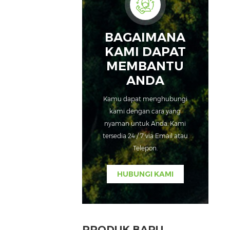
BAGAIMANA
KAMI DAPAT
MEMBANTU
ANDA
Kamu dapat menghubungi
kami dengan cara yang
nyaman untuk Anda. Kami
tersedia 24 / 7 via Email atau
Telepon.
HUBUNGI KAMI
PRODUK BARU