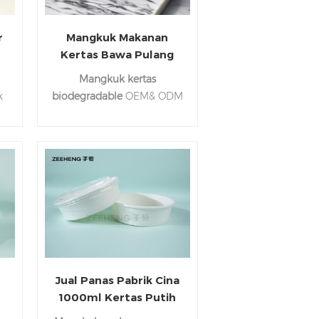
r
Mangkuk Makanan
Kertas Bawa Pulang
l
Kompos Untuk semua
m
Mangkuk kertas
jenis makanan
k
biodegradable
OEM& ODM
ini aman untuk makanan
i
panas & dingin, tersedia
dalam berbagai ukuran.
25
Waktu tunggu hanya 10-25
an
hari. Hubungi kami kapan
saja.
Jual Panas Pabrik Cina
1000ml Kertas Putih
Mangkuk Salad