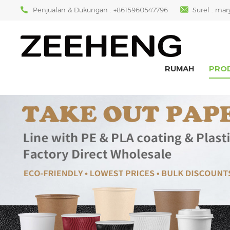
Penjualan & Dukungan :
+8615960547796
Surel :
mar
RUMAH
PRO