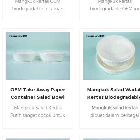
Mangkuk kertas OEM
Mangkuk kertas
Dikomposkan Untuk
Dapat Didaur Ulang
biodegradable ini aman
biodegradable OEM ini
Dibawa Pulang
Sup Salad Mengambi
untuk makanan panas &
aman untuk makanan
Wadah
dingin, tersedia dalam
panas & dingin, tersedia
berbagai ukuran.
dalam berbagai ukuran
Waktu tunggu hanya 10-25
Lead time hanya 10-25
hari. Hubungi kami kapan
hari. Hubungi kami kap
saja.
saja.
OEM Take Away Paper
Mangkuk Salad Wada
Container Salad Bowl
Kertas Biodegradabl
120ml ~ 1500ml
120ml ~ 1500ml
Mangkuk Salad Kertas
Mangkuk salad kertas
Mangkuk Bulat Kertas
Mangkuk Bulat Kerta
Putih sangat cocok untuk
dibuat dalam berbagai
Putih Sekali Pakai
Putih Sekali Pakai
salad panas atau dingin.
warna, gaya, dan bahan
Karton putih
yang kokoh
Jika Anda memiliki
dilapisi di bagian dalam
pertanyaan, jangan rag