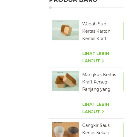
Wadah Sup
Kertas Karton
Kertas Kraft
Stackable Ramah
Lingkungan
LIHAT LEBIH
LANJUT
Mangkuk Kertas
Kraft Persegi
Panjang yang
Dapat Didaur
Ulang
LIHAT LEBIH
500ML,650ML,750ML,10
LANJUT
Cangkir Saus
Kertas Sekali