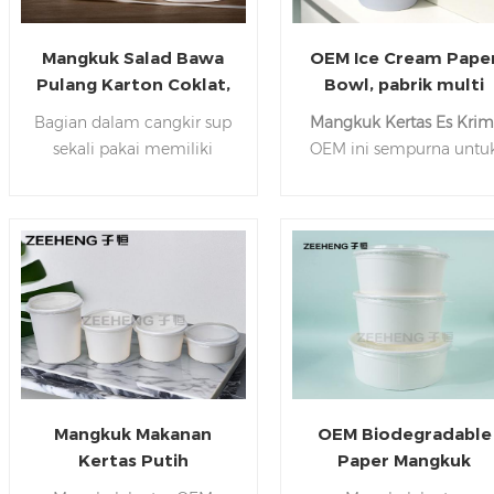
Mangkuk Salad Bawa
OEM Ice Cream Pape
Pulang Karton Coklat,
Bowl, pabrik multi
Wadah Sup Sekali
ukuran langsung dijua
Bagian dalam cangkir sup
Mangkuk Kertas Es Kri
Pakai Kraft
sekali pakai memiliki
OEM ini sempurna untu
lapisan kedap air dan
semua gaya es krim,
tahan minyak, sehingga
tersedia dalam berbaga
memudahkan Anda
ukuran.
menyimpan makanan cair
Waktu tunggu hanya 10-
atau berminyak dengan
hari. Hubungi kami kap
lebih baik tanpa khawatir
saja.
akan masalah kebocoran
minyak dan air.
Mangkuk Makanan
OEM Biodegradable
Kertas Putih
Paper Mangkuk
Biodegradable Dapat
Makanan Kompos