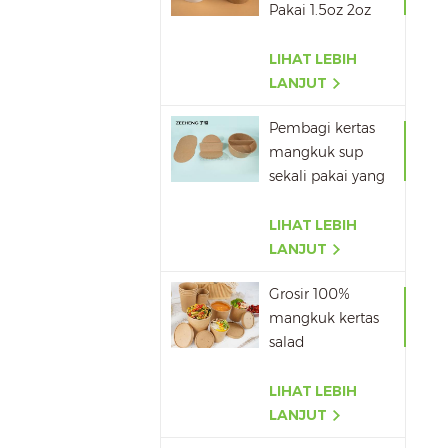
Pakai 1.5oz 2oz
3oz 4oz
LIHAT LEBIH
LANJUT
Pembagi kertas
mangkuk sup
sekali pakai yang
dapat dibawa
pulang terlaris
LIHAT LEBIH
LANJUT
Grosir 100%
mangkuk kertas
salad
Biodegradable
pla
LIHAT LEBIH
LANJUT