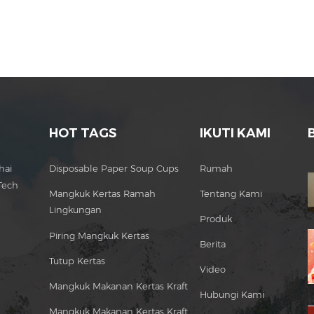
HOT TAGS
IKUTI KAMI
hai
Disposable Paper Soup Cups
Rumah
Tech
Mangkuk Kertas Ramah
Tentang Kami
Lingkungan
Produk
Piring Mangkuk Kertas
Berita
Tutup Kertas
Video
Mangkuk Makanan Kertas Kraft
Hubungi Kami
Mangkuk Makanan Kertas Kraft