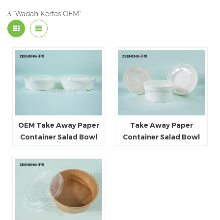
3 "Wadah Kertas OEM"
OEM Take Away Paper
Take Away Paper
Container Salad Bowl
Container Salad Bowl
120ml ~ 1500ml
32oz White Paper Food
Mangkuk Bulat Kertas
Bowl
Putih Sekali Pakai