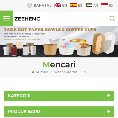
BAHASA :
EN
ES
AR
ID
Mencari
Rumah
Wadah Kertas OEM
KATEGORI
PRODUK BARU