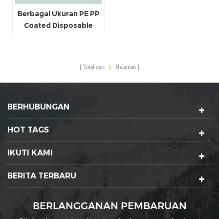
Berbagai Ukuran PE PP
Coated Disposable
Food Grade Kraft Paper
Bowl
Total dari
1
Halaman
BERHUBUNGAN
HOT TAGS
IKUTI KAMI
BERITA TERBARU
BERLANGGANAN PEMBARUAN