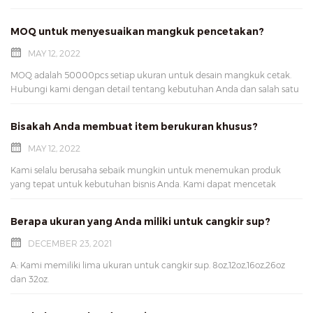
aluminium foil, dan mangkuk kertas foil emas. Tersedia dalam 16
ukuran berbeda :
MOQ untuk menyesuaikan mangkuk pencetakan?
MAY 12, 2022
MOQ adalah 50000pcs setiap ukuran untuk desain mangkuk cetak.
Hubungi kami dengan detail tentang kebutuhan Anda dan salah satu
anggota tim kami akan membantu Anda!
Bisakah Anda membuat item berukuran khusus?
MAY 12, 2022
Kami selalu berusaha sebaik mungkin untuk menemukan produk
yang tepat untuk kebutuhan bisnis Anda. Kami dapat mencetak
kemasan makanan Anda secara custom. Hubungi kami dengan detail
tentang kebutuhan Anda dan salah satu anggota tim kami akan
Berapa ukuran yang Anda miliki untuk cangkir sup?
membantu Anda!
DECEMBER 23, 2021
A: Kami memiliki lima ukuran untuk cangkir sup. 8oz,12oz,16oz,26oz
dan 32oz.