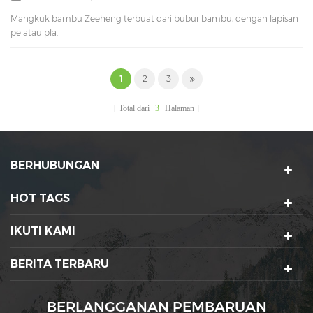
Mangkuk bambu Zeeheng terbuat dari bubur bambu, dengan lapisan
pe atau pla.
1
2
3
Total dari
3
Halaman
BERHUBUNGAN
HOT TAGS
IKUTI KAMI
BERITA TERBARU
BERLANGGANAN PEMBARUAN