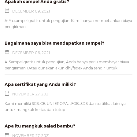
Apakah sampel Anda gratis?
DECEMBER 09, 2021
A: Ya, sampel gratis untuk pengujian. Kami hanya membebankan biaya
pengiriman.
Bagaimana saya bisa mendapatkan sampel?
DECEMBER 06, 2021
A: Sampel gratis untuk pengujian, Anda hanya perlu membayar biaya
pengiriman. (Atau gunakan akun dhl/fedex Anda sendiri untuk
pengiriman). Pls jangan ragu untuk menghubungi kami untuk
pengujian sampel.
Apa sertifikat yang Anda miliki?
NOVEMBER 27, 2021
Kami memiliki SGS, CE, UNI EROPA, LFGB, SDS dan sertifikat lainnya
untuk mangkuk kertas dan tutup.
Apa itu mangkuk salad bambu?
NOVEMBER 27, 2021