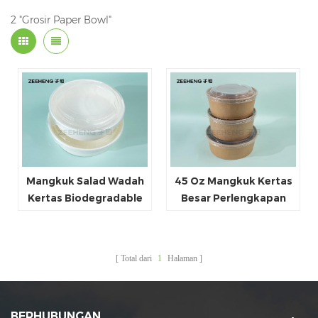
2 "Grosir Paper Bowl"
Mangkuk Salad Wadah
45 Oz Mangkuk Kertas
Kertas Biodegradable
Besar Perlengkapan
120ml ~ 1500ml
Pesta Mangkuk Salad
Mangkuk Bulat Kertas
Sekali Pakai untuk
Putih Sekali Pakai
Produsen Makanan
Total dari
1
Halaman
Panas & Dingin China
BERHUBUNGAN