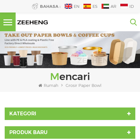
BAHASA :
EN
ES
AR
ID
Mencari
Rumah
Grosir Paper Bowl
KATEGORI
PRODUK BARU