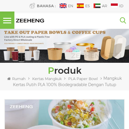
BAHASA :
EN
ES
AR
ID
Produk
Mangkuk
Rumah
Kertas Mangkuk
PLA Paper Bowl
Kertas Putih PLA 100% Biodegradable Dengan Tutup