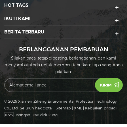
ramah lingkungan, yang
HOT TAGS
terbuat dari bahan baku
pati yang diusulkan oleh
IKUTI KAMI
sumber daya tanaman
terbarukan (seperti
sebagai jagung).
BERITA TERBARU
BERLANGGANAN PEMBARUAN
Silakan baca, tetap diposting, berlangganan, dan kami
menyambut Anda untuk memberi tahu kami apa yang Anda
pikirkan.
© 2026 Xiamen Ziheng Environmental Protection Technology
Co., Ltd. Seluruh hak cipta.
|
Sitemap
|
XML
|
Kebijakan pribadi
IPv6
Jaringan IPv6 didukung