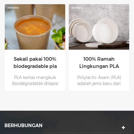
Sekali pakai 100%
100% Ramah
biodegradable pla
Lingkungan PLA
kertas kraft salad
Berjarak Mangkuk
PLA kertas mangkuk
Polylactic Asam (PLA)
mangkuk
Kertas dengan Tutup
(biodegradable dilapisi
adalah jenis baru dari
kertas) adalah An
bahan yang dapat
Ironmentally Produk
diabaikan dan ramah
Ramah Yang Benar-Benar
lingkungan, yang terbuat
Berjanjunya Dan
dari bahan baku pati yang
Compostable. Polylactic
diusulkan oleh sumber
Asam (PLA) adalah jenis
daya tanaman terbarukan
BERHUBUNGAN
baru dari bahan yang
(seperti sebagai jagung).
dapat diabaikan dan