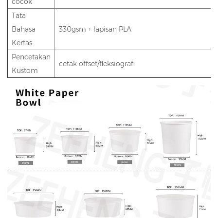
cocok
Tata
Bahasa
330gsm + lapisan PLA
Kertas
Pencetakan
cetak offset/fleksiografi
Kustom