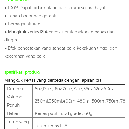
● 100% Dapat didaur ulang dan terurai secara hayati
● Tahan bocor dan gemuk
● Berbagai ukuran
●
Mangkuk kertas PLA
cocok untuk makanan panas dan
dingin
● Efek pencetakan yang sangat baik, kekakuan tinggi dan
kecerahan yang baik
spesifikasi produk:
Mangkuk kertas yang berbeda dengan lapisan pla
Dimensi
8oz,12oz ,16oz,26oz,32oz,36oz,42oz,50oz
Volume
250ml,350ml,400ml,480ml,500ml,750ml,780m
Penuh
Bahan
Kertas putih food grade 330g
Tutup yang
Tutup kertas PLA