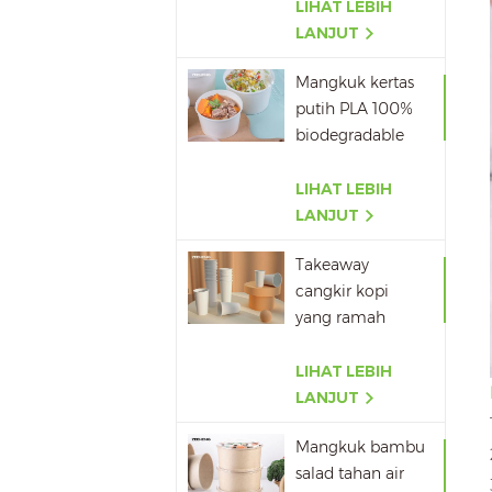
pla
LIHAT LEBIH
LANJUT
Mangkuk kertas
putih PLA 100%
biodegradable
dengan tutup
LIHAT LEBIH
LANJUT
Takeaway
cangkir kopi
yang ramah
lingkungan
Grosir
LIHAT LEBIH
LANJUT
Mangkuk bambu
salad tahan air