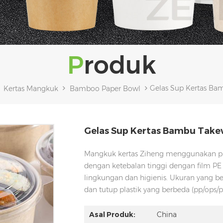
Produk
Gelas Sup Kertas Ba
Kertas Mangkuk
Bamboo Paper Bowl
Gelas Sup Kertas Bambu Tak
Mangkuk kertas Ziheng menggunakan pul
dengan ketebalan tinggi dengan film PE 
lingkungan dan higienis. Ukuran yang b
dan tutup plastik yang berbeda (pp/ops/pe
Asal Produk:
China