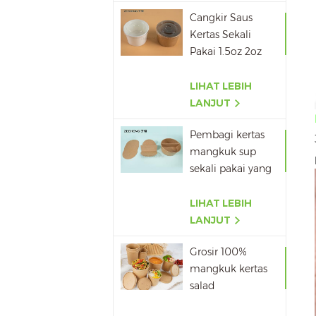
Cangkir Saus
Kertas Sekali
Pakai 1.5oz 2oz
3oz 4oz
LIHAT LEBIH
LANJUT
Pembagi kertas
mangkuk sup
sekali pakai yang
dapat dibawa
pulang terlaris
LIHAT LEBIH
LANJUT
Grosir 100%
mangkuk kertas
salad
Biodegradable