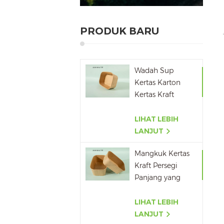
PRODUK BARU
Wadah Sup
Kertas Karton
Kertas Kraft
Stackable Ramah
Lingkungan
LIHAT LEBIH
LANJUT
Mangkuk Kertas
Kraft Persegi
Panjang yang
Dapat Didaur
Ulang
LIHAT LEBIH
500ML,650ML,750ML,10
LANJUT