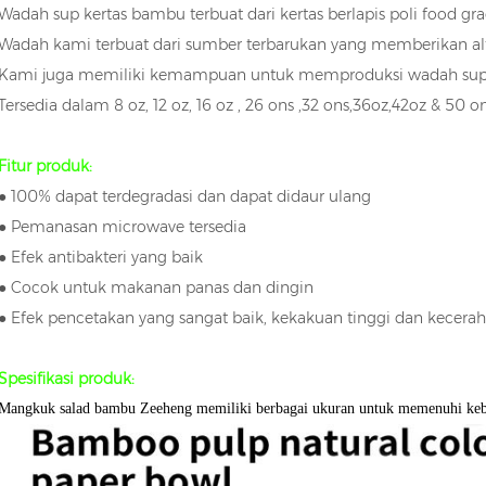
Wadah sup kertas bambu terbuat dari kertas berlapis poli food gr
Wadah kami terbuat dari sumber terbarukan yang memberikan alter
Kami juga memiliki kemampuan untuk memproduksi wadah sup k
Tersedia dalam 8 oz, 12 oz, 16 oz ,
26 ons
,32 ons,36oz,42oz
& 50 on
Fitur produk:
● 100% dapat terdegradasi dan dapat didaur ulang
● Pemanasan microwave tersedia
● Efek antibakteri yang baik
● Cocok untuk makanan panas dan dingin
● Efek pencetakan yang sangat baik, kekakuan tinggi dan kecera
Spesifikasi produk:
Mangkuk salad bambu Zeeheng memiliki berbagai ukuran untuk memenuhi keb