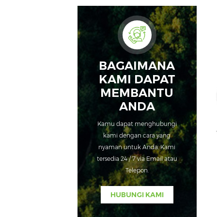
BAGAIMANA
KAMI DAPAT
MEMBANTU
ANDA
Kamu dapat menghubungi
kami dengan cara yang
nyaman untuk Anda. Kami
tersedia 24 / 7 via Email atau
Telepon.
HUBUNGI KAMI