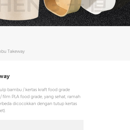
mbu Takeway
eway
p bambu / kertas kraft food grade
/ film PLA food grade, yang sehat, ramah
erbeda dicocokkan dengan tutup kertas
t).