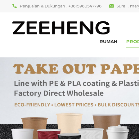
Penjualan & Dukungan :
+8615960547796
Surel :
mar
RUMAH
PRO