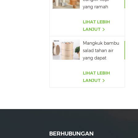
yang ramah
lingkungan
Grosir
LIHAT LEBIH
LANJUT
Mangkuk bambu
salad tahan air
yang dapat
terurai secara
hayati
LIHAT LEBIH
LANJUT
BERHUBUNGAN