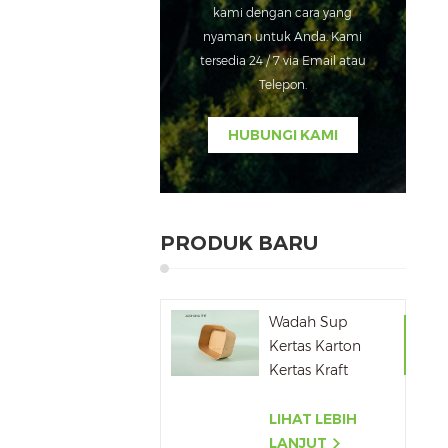
kami dengan cara yang
nyaman untuk Anda. Kami
tersedia 24 / 7 via Email atau
Telepon.
HUBUNGI KAMI
PRODUK BARU
Wadah Sup
Kertas Karton
Kertas Kraft
Stackable Ramah
Lingkungan
LIHAT LEBIH
LANJUT