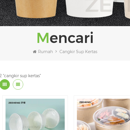
Mencari
Rumah
Cangkir Sup Kertas
2 "cangkir sup kertas"