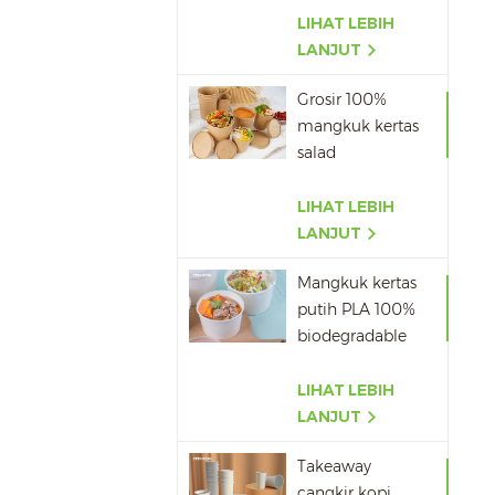
pulang terlaris
LIHAT LEBIH
LANJUT
Grosir 100%
mangkuk kertas
salad
Biodegradable
pla
LIHAT LEBIH
LANJUT
Mangkuk kertas
putih PLA 100%
biodegradable
dengan tutup
LIHAT LEBIH
LANJUT
Takeaway
cangkir kopi