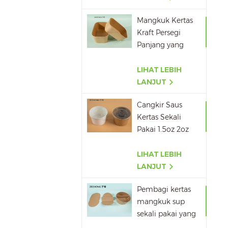
Mangkuk Kertas
Kraft Persegi
Panjang yang
Dapat Didaur
Ulang
LIHAT LEBIH
500ML,650ML,750ML,10
LANJUT
Cangkir Saus
Kertas Sekali
Pakai 1.5oz 2oz
3oz 4oz
LIHAT LEBIH
LANJUT
Pembagi kertas
mangkuk sup
sekali pakai yang
dapat dibawa