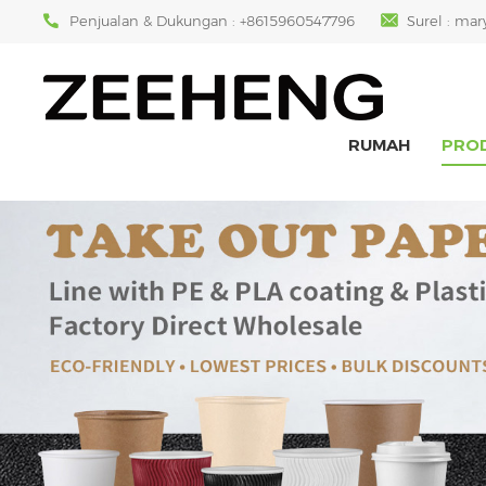
Penjualan & Dukungan :
+8615960547796
Surel :
mar
RUMAH
PRO