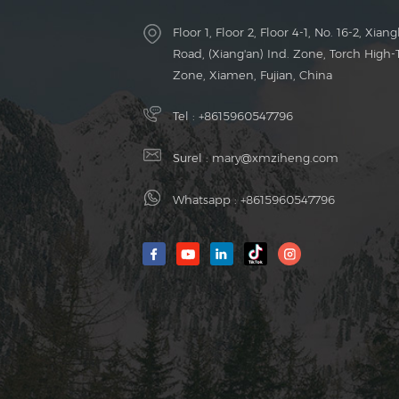
Floor 1, Floor 2, Floor 4-1, No. 16-2, Xiang
Road, (Xiang'an) Ind. Zone, Torch High-
Zone, Xiamen, Fujian, China
Tel :
+8615960547796
Surel :
mary@xmziheng.com
Whatsapp :
+8615960547796