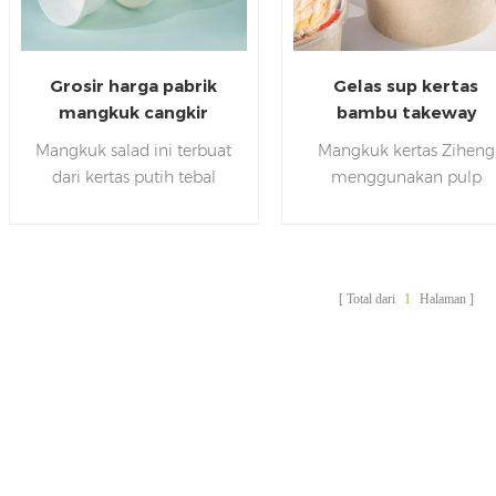
Grosir harga pabrik
Gelas sup kertas
mangkuk cangkir
bambu takeway
kualitas tinggi
Mangkuk salad ini terbuat
Mangkuk kertas Ziheng
mangkuk kertas desain
dari kertas putih tebal
menggunakan pulp
kustom mangkuk
dengan lapisan untuk
bambu / kertas kraft foo
putih untuk salad sup
mencegah isinya bocor.
grade dengan ketebala
Konstruksi ini memastikan
tinggi dengan film PE /
daya tahan yang unggul
film PLA food grade, yan
Total dari
1
Halaman
untuk kualitas,
sehat, ramah lingkunga
penggunaan layanan
dan higienis. Ukuran ya
tunggal. Gunakan untuk
berbeda dicocokkan
layanan salad di restoran,
dengan tutup kertas da
kafe, atau kafetaria Anda.
tutup plastik yang berbe
(pp/ops/pet).