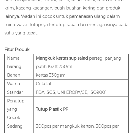
krim, kacang-kacangan, buah-buahan kering dan produk
lainnya. Wadah ini cocok untuk pemanasan ulang dalam
microwave. Tutupnya tertutup rapat dan menjaga isinya pada
suhu yang tepat.
Fitur Produk:
Nama
Mangkuk kertas sup salad
persegi panjang
barang
putih Kraft 750ml
Bahan
kertas 330gsm
Warna
Cokelat
Standar
FDA, SGS, UNI EROPA/CE, ISO9001
Penutup
yang
Tutup Plastik
PP
Cocok
Sedang
300pcs per mangkuk karton, 300pcs per