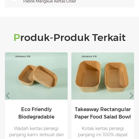
Pabrik Mangkuk Kertas Grosir
Produk-Produk Terkait
Takeaway Rectangular
Grosir Food Grade
Paper Food Salad Bowl
Paper Kraft Square
Paper Box 750ml
Paper Bowl 32oz
Kotak kertas persegi
Kraft Square Bowl ini
Dengan PP Lids
dengan Tutup
panjang ini 100% dapat
memiliki lapisan plastik