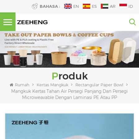
BAHASA :
EN
ES
AR
ID
Produk
Rumah
Kertas Mangkuk
Rectangular Paper Bowl
Mangkuk Kertas Tahan Air Persegi Panjang Dan Persegi
Microweavable Dengan Laminasi PE Atau PP