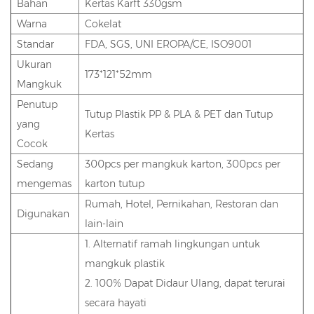
Bahan
Kertas Karft 330gsm
Warna
Cokelat
Standar
FDA, SGS, UNI EROPA/CE, ISO9001
Ukuran
173*121*52mm
Mangkuk
Penutup
Tutup Plastik PP & PLA & PET dan Tutup
yang
Kertas
Cocok
Sedang
300pcs per mangkuk karton, 300pcs per
mengemas
karton tutup
Rumah, Hotel, Pernikahan, Restoran dan
Digunakan
lain-lain
1. Alternatif ramah lingkungan untuk
mangkuk plastik
2. 100% Dapat Didaur Ulang, dapat terurai
secara hayati