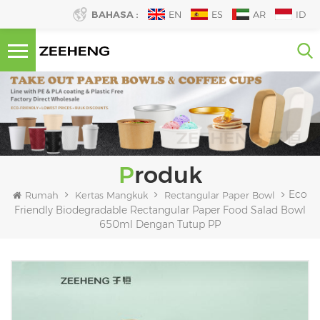
BAHASA :
EN
ES
AR
ID
Produk
Eco
Rumah
Kertas Mangkuk
Rectangular Paper Bowl
Friendly Biodegradable Rectangular Paper Food Salad Bowl
650ml Dengan Tutup PP