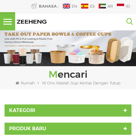
BAHASA :
EN
ES
AR
ID
Mencari
Rumah
16 Ons Wadah Sup Kertas Dengan Tutup
KATEGORI
PRODUK BARU