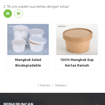
2 "16 ons wadah sup kertas dengan tutup"
Mangkuk Salad
100% Mangkuk Sup
Biodegradable
Kertas Ramah
Mangkuk Sup Kertas
Lingkungan dengan
Putih
Tutup
Total dari
1
Halaman
BERHUBUNGAN