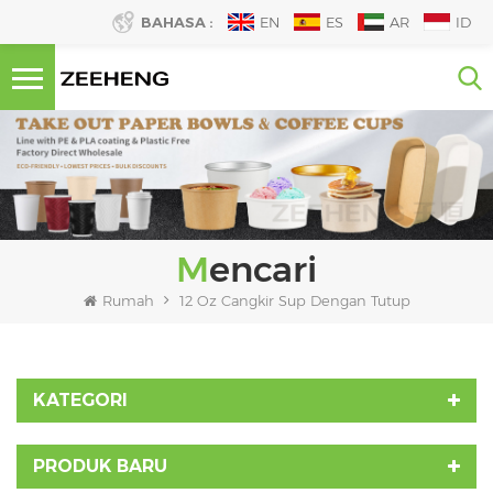
BAHASA :
EN
ES
AR
ID
Mencari
Rumah
12 Oz Cangkir Sup Dengan Tutup
KATEGORI
PRODUK BARU