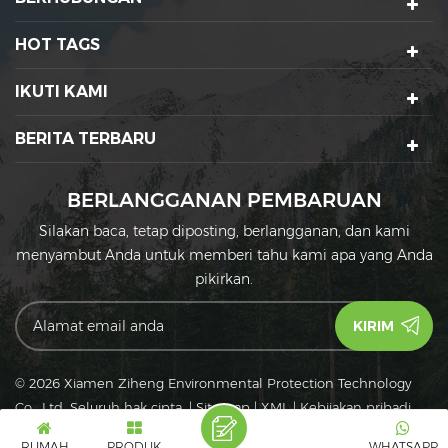
HOT TAGS
IKUTI KAMI
BERITA TERBARU
BERLANGGANAN PEMBARUAN
Silakan baca, tetap diposting, berlangganan, dan kami
menyambut Anda untuk memberi tahu kami apa yang Anda
pikirkan.
© 2026 Xiamen Ziheng Environmental Protection Technology
Co., Ltd. Seluruh hak cipta.
|
Sitemap
|
XML
|
Kebijakan pribadi
IPv6
Jaringan IPv6 didukung
RUMAH
PRODUK
WHATSAPP