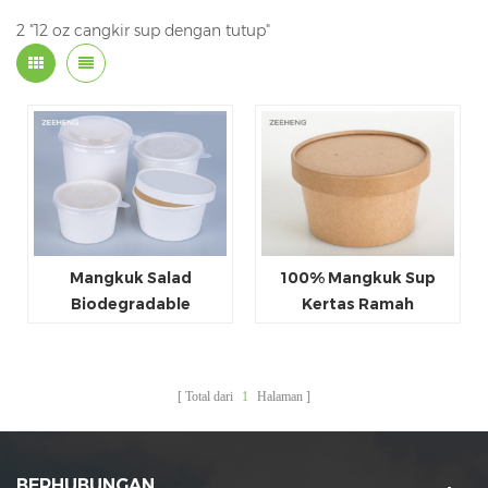
2 "12 oz cangkir sup dengan tutup"
Mangkuk Salad
100% Mangkuk Sup
Biodegradable
Kertas Ramah
Mangkuk Sup Kertas
Lingkungan dengan
Putih
Tutup
Total dari
1
Halaman
BERHUBUNGAN