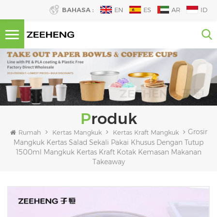
BAHASA :
EN
ES
AR
ID
Produk
Grosir
Rumah
Kertas Mangkuk
Kertas Kraft Mangkuk
Mangkuk Kertas Salad Sekali Pakai Khusus Dengan Tutup
1500ml Mangkuk Kertas Kraft Kotak Kemasan Makanan
Takeaway