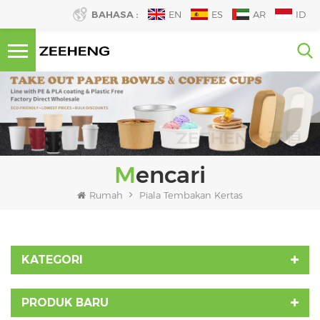
BAHASA :
EN
ES
AR
ID
Mencari
Rumah
Piala Tembakan Kertas
KATEGORI
PRODUK BARU