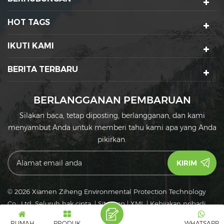
HOT TAGS
IKUTI KAMI
BERITA TERBARU
BERLANGGANAN PEMBARUAN
Silakan baca, tetap diposting, berlangganan, dan kami
menyambut Anda untuk memberi tahu kami apa yang Anda
pikirkan.
© 2026 Xiamen Ziheng Environmental Protection Technology
Co., Ltd. Seluruh hak cipta.
|
Sitemap
|
XML
|
Kebijakan pribadi
IPv6
Jaringan IPv6 didukung
RUMAH
PRODUK
WHATSAPP