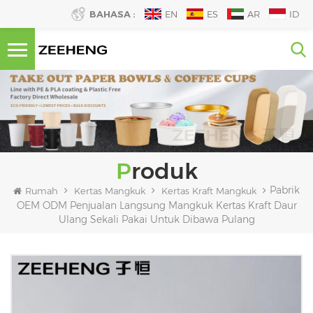
BAHASA :
EN
ES
AR
ID
Produk
Pabrik
Rumah
Kertas Mangkuk
Kertas Kraft Mangkuk
OEM ODM Penjualan Langsung Mangkuk Kertas Kraft Daur
Ulang Sekali Pakai Untuk Dibawa Pulang