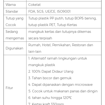
Warna
Cokelat
Standar
FDA, SGS, UE/CE, ISO9001
Tutup yang
Tutup plastik PP putih, tutup BOPS bening,
Cocok
tutup plastik PET, Tutup Kertas
Sedang
mangkuk kertas dan tutupnya dikemas
mengemas
secara terpisah
Rumah, Hotel, Pernikahan, Restoran dan
Digunakan
lain-lain
1. Alternatif ramah lingkungan untuk
mangkuk plastik
2. 100% Dapat Didaur Ulang
3. Tahan bocor dan gemuk
4. Dapat dipanaskan dengan microwave
Fitur
5. Cocok untuk makanan panas dan dingin
6. tahan suhu hingga 120℃
7. Kertas kraft 330gsm