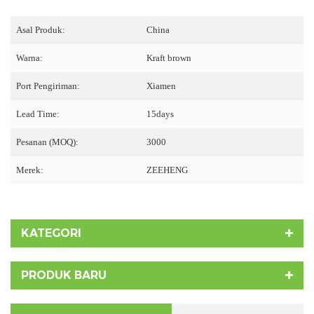
Asal Produk:
China
Warna:
Kraft brown
Port Pengiriman:
Xiamen
Lead Time:
15days
Pesanan (MOQ):
3000
Merek:
ZEEHENG
KATEGORI
PRODUK BARU