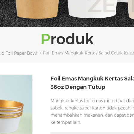
Produk
Foil Emas Mangkuk Kertas Salad Cetak Kust
ld Foil Paper Bowl
Foil Emas Mangkuk Kertas Sal
36oz Dengan Tutup
Mangkuk kertas foil emas ini terbuat dar
sobek. rangka super karton tidak pecah
menambahkan makanan, dan dapat deng
ke tempat lain.