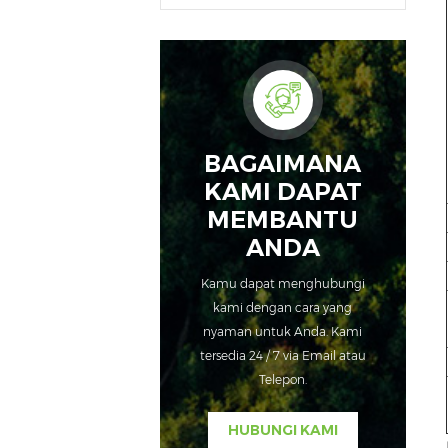
BAGAIMANA
KAMI DAPAT
MEMBANTU
ANDA
Kamu dapat menghubungi
kami dengan cara yang
nyaman untuk Anda. Kami
tersedia 24 / 7 via Email atau
Telepon.
HUBUNGI KAMI