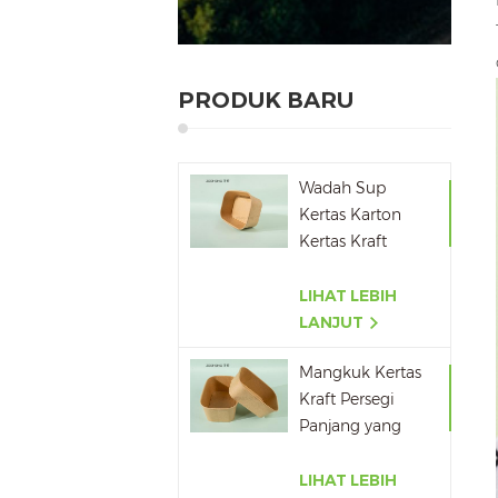
PRODUK BARU
Wadah Sup
Kertas Karton
Kertas Kraft
Stackable Ramah
Lingkungan
LIHAT LEBIH
LANJUT
Mangkuk Kertas
Kraft Persegi
Panjang yang
Dapat Didaur
Ulang
LIHAT LEBIH