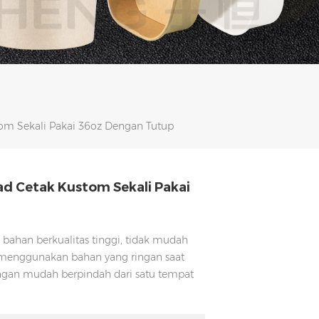
om Sekali Pakai 36oz Dengan Tutup
ad Cetak Kustom Sekali Pakai
i bahan berkualitas tinggi, tidak mudah
, menggunakan bahan yang ringan saat
an mudah berpindah dari satu tempat