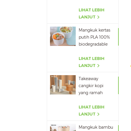
Biodegradable
pla
LIHAT LEBIH
LANJUT
Mangkuk kertas
putih PLA 100%
biodegradable
dengan tutup
LIHAT LEBIH
LANJUT
Takeaway
cangkir kopi
yang ramah
lingkungan
Grosir
LIHAT LEBIH
LANJUT
Mangkuk bambu