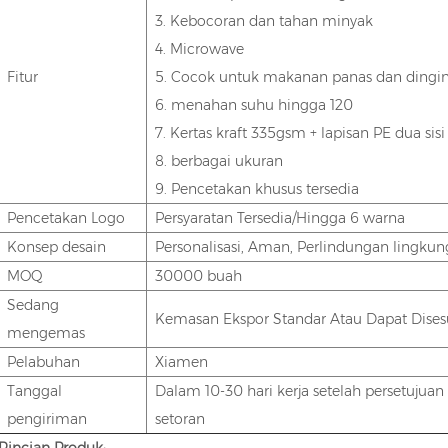
3. Kebocoran dan tahan minyak
4. Microwave
Fitur
5. Cocok untuk makanan panas dan dingi
6. menahan suhu hingga 120
7. Kertas kraft 335gsm + lapisan PE dua si
8. berbagai ukuran
9. Pencetakan khusus tersedia
Pencetakan Logo
Persyaratan Tersedia/Hingga 6 warna
Konsep desain
Personalisasi, Aman, Perlindungan lingkun
MOQ
30000 buah
Sedang
Kemasan Ekspor Standar Atau Dapat Dises
mengemas
Pelabuhan
Xiamen
Tanggal
Dalam 10-30 hari kerja setelah persetujua
pengiriman
setoran