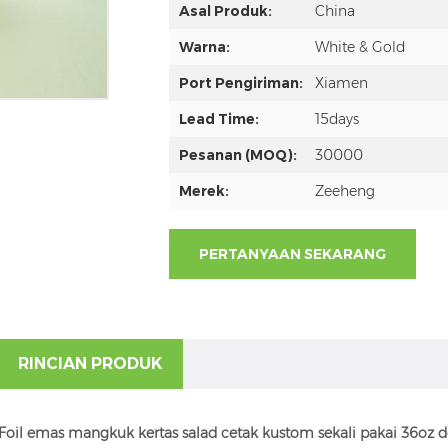
Asal Produk:
China
Warna:
White & Gold
Port Pengiriman:
Xiamen
Lead Time:
15days
Pesanan (MOQ):
30000
Merek:
Zeeheng
PERTANYAAN SEKARANG
RINCIAN PRODUK
Foil emas mangkuk kertas salad cetak kustom sekali pakai 36oz 