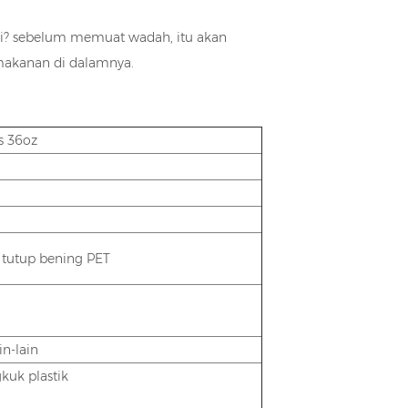
asi? sebelum memuat wadah, itu akan
makanan di dalamnya.
s 36oz
, tutup bening PET
n-lain
kuk plastik