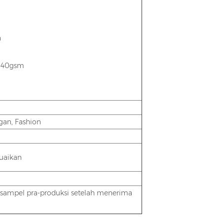
n
si 40gsm
gan, Fashion
uaikan
n sampel pra-produksi setelah menerima