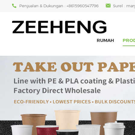
Penjualan & Dukungan :
+8615960547796
Surel :
mar
RUMAH
PRO