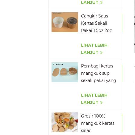
500ML,650ML,750ML,10
LANJUT
Cangkir Saus
Kertas Sekali
Pakai 1.5oz 2oz
3oz 4oz
LIHAT LEBIH
LANJUT
Pembagi kertas
mangkuk sup
sekali pakai yang
dapat dibawa
pulang terlaris
LIHAT LEBIH
LANJUT
Grosir 100%
mangkuk kertas
salad