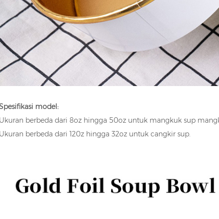
00ML
Spesifikasi model:
Ukuran berbeda dari 8oz hingga 50oz untuk mangkuk sup mangk
Ukuran berbeda dari 120z hingga 32oz untuk cangkir sup.