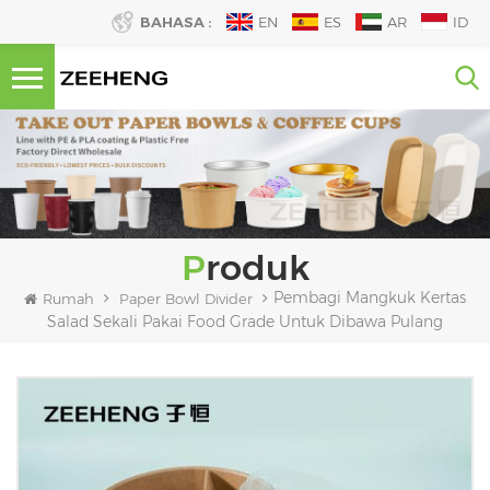
BAHASA :
EN
ES
AR
ID
Produk
Pembagi Mangkuk Kertas
Rumah
Paper Bowl Divider
Salad Sekali Pakai Food Grade Untuk Dibawa Pulang