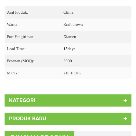
Asal Produk:
China
Warna:
Kraft brown
Port Pengiriman:
Xiamen
Lead Time:
15days
Pesanan (MOQ):
3000
Merek:
ZEEHENG
KATEGORI
PRODUK BARU