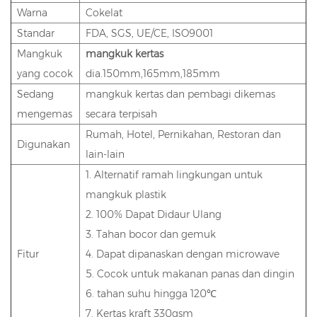
Warna
Cokelat
Standar
FDA, SGS, UE/CE, ISO9001
Mangkuk
mangkuk kertas
yang cocok
dia.150mm,165mm,185mm
Sedang
mangkuk kertas dan pembagi dikemas
mengemas
secara terpisah
Rumah, Hotel, Pernikahan, Restoran dan
Digunakan
lain-lain
1. Alternatif ramah lingkungan untuk
mangkuk plastik
2. 100% Dapat Didaur Ulang
3. Tahan bocor dan gemuk
Fitur
4. Dapat dipanaskan dengan microwave
5. Cocok untuk makanan panas dan dingin
6. tahan suhu hingga 120℃
7. Kertas kraft 330gsm