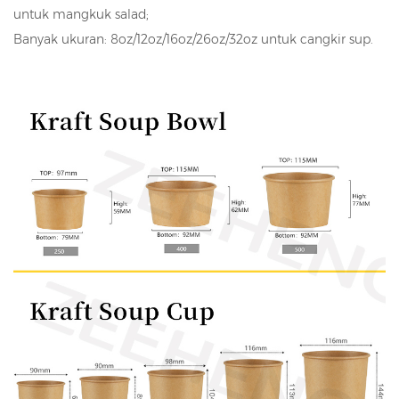
untuk mangkuk salad;
Banyak ukuran: 8oz/12oz/16oz/26oz/32oz untuk cangkir sup.