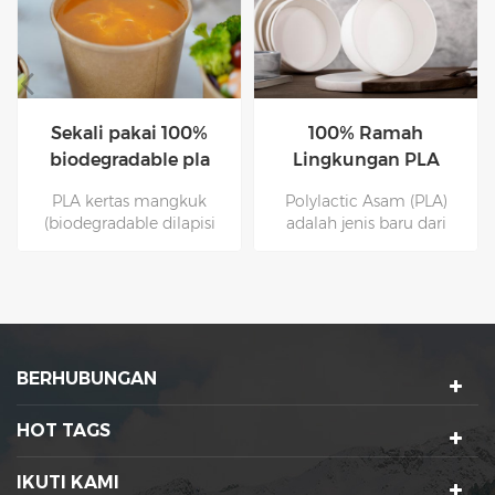
100% Ramah
Mangkuk kertas putih
Lingkungan PLA
PLA 100%
Berjarak Mangkuk
biodegradable dengan
Polylactic Asam (PLA)
Polylactic acid (PLA)
Kertas dengan Tutup
tutup
adalah jenis baru dari
adalah sejenis polimer
bahan yang dapat
yang dipolimerisasi
diabaikan dan ramah
dengan asam laktat
lingkungan, yang terbuat
sebagai bahan baku
dari bahan baku pati yang
utama. Sumber bahan
diusulkan oleh sumber
baku cukup dan
daya tanaman terbarukan
terbarukan. Proses
BERHUBUNGAN
(seperti sebagai jagung).
produksi asam polilaktat
bebas polusi, dan produk
dapat terurai untuk
HOT TAGS
mewujudkan sirkulasi di
alam, sehingga
IKUTI KAMI
merupakan bahan