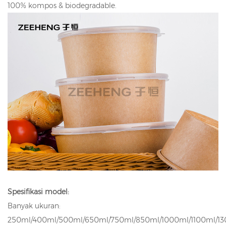
100% kompos & biodegradable.
Spesifikasi model:
Banyak ukuran:
250ml/400ml/500ml/650ml/750ml/850ml/1000ml/1100ml/1