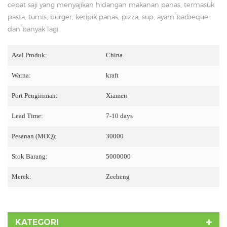
cepat saji yang menyajikan hidangan makanan panas, termasuk
pasta, tumis, burger, keripik panas, pizza, sup, ayam barbeque
dan banyak lagi.
Asal Produk:
China
Warna:
kraft
Port Pengiriman:
Xiamen
Lead Time:
7-10 days
Pesanan (MOQ):
30000
Stok Barang:
5000000
Merek:
Zeeheng
KATEGORI