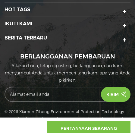
dingin
Mangkuk Kertas Piala
adalah pilihan terbaik
HOT TAGS
Anda.
IKUTI KAMI
BERITA TERBARU
BERLANGGANAN PEMBARUAN
Silakan baca, tetap diposting, berlangganan, dan kami
menyambut Anda untuk memberi tahu kami apa yang Anda
pikirkan.
© 2026 Xiamen Ziheng Environmental Protection Technology
Co., Ltd. Seluruh hak cipta.
|
Sitemap
|
XML
|
Kebijakan pribadi
IPv6
Jaringan IPv6 didukung
PERTANYAAN SEKARANG
RUMAH
PRODUK
WHATSAPP