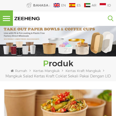
BAHASA :
EN
ES
AR
ID
Produk
Rumah
Kertas Mangkuk
Kertas Kraft Mangkuk
Mangkuk Salad Kertas Kraft Coklat Sekali Pakai Dengan LID