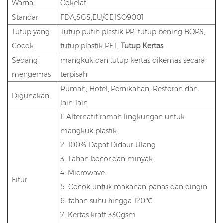
Warna
Cokelat
Standar
FDA,SGS,EU/CE,ISO9001
Tutup yang
Tutup putih plastik PP, tutup bening BOPS,
Cocok
tutup plastik PET,
Tutup Kertas
Sedang
mangkuk dan tutup kertas dikemas secara
mengemas
terpisah
Rumah, Hotel, Pernikahan, Restoran dan
Digunakan
lain-lain
1. Alternatif ramah lingkungan untuk
mangkuk plastik
2. 100% Dapat Didaur Ulang
3. Tahan bocor dan minyak
4. Microwave
Fitur
5. Cocok untuk makanan panas dan dingin
6. tahan suhu hingga 120℃
7. Kertas kraft 330gsm