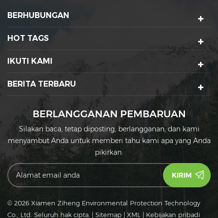
untuk semua jenis
untuk 
BERHUBUNGAN
makanan panas dan
packagin
dingin
Mangkuk Ke
adalah pili
HOT TAGS
An
IKUTI KAMI
BERITA TERBARU
BERLANGGANAN PEMBARUAN
Silakan baca, tetap diposting, berlangganan, dan kami
menyambut Anda untuk memberi tahu kami apa yang Anda
pikirkan.
© 2026 Xiamen Ziheng Environmental Protection Technology
Co., Ltd. Seluruh hak cipta.
|
Sitemap
|
XML
|
Kebijakan pribadi