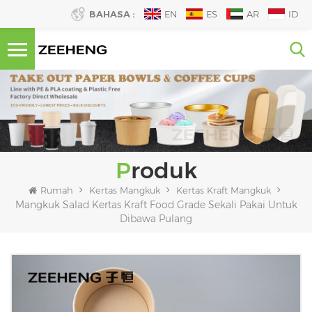
BAHASA :
EN
ES
AR
ID
Produk
Rumah
Kertas Mangkuk
Kertas Kraft Mangkuk
Mangkuk Salad Kertas Kraft Food Grade Sekali Pakai Untuk
Dibawa Pulang