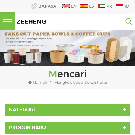
BAHASA :
EN
ES
AR
ID
Mencari
Rumah
Mangkuk Cabai Sekali Pakai
KATEGORI
PRODUK BARU