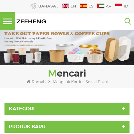
BAHASA :
EN
ES
AR
ID
Mencari
Rumah
Mangkok Kardus Sekali Pakai
KATEGORI
PRODUK BARU