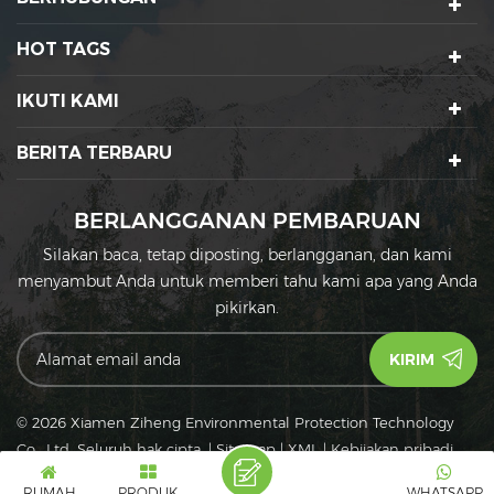
HOT TAGS
IKUTI KAMI
BERITA TERBARU
BERLANGGANAN PEMBARUAN
Silakan baca, tetap diposting, berlangganan, dan kami
menyambut Anda untuk memberi tahu kami apa yang Anda
pikirkan.
© 2026 Xiamen Ziheng Environmental Protection Technology
Co., Ltd. Seluruh hak cipta.
|
Sitemap
|
XML
|
Kebijakan pribadi
IPv6
Jaringan IPv6 didukung
RUMAH
PRODUK
WHATSAPP