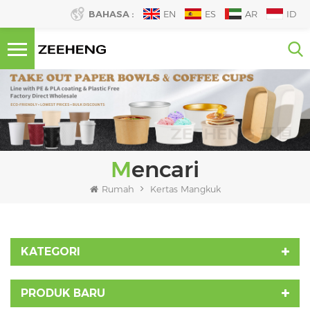
BAHASA :
EN
ES
AR
ID
Mencari
Rumah
Kertas Mangkuk
KATEGORI
PRODUK BARU